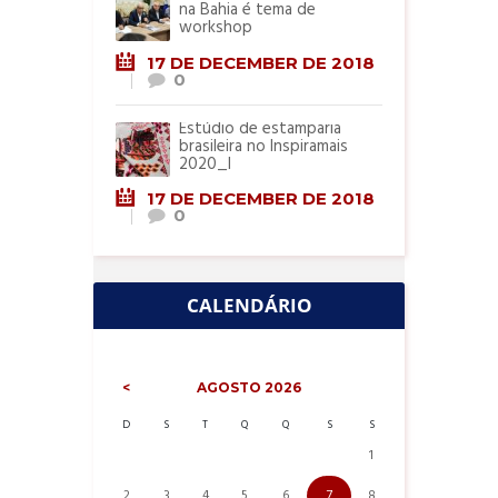
na Bahia é tema de
workshop
17 DE DECEMBER DE 2018
0
Estúdio de estamparia
brasileira no Inspiramais
2020_I
17 DE DECEMBER DE 2018
0
CALENDÁRIO
AGOSTO
2026
D
S
T
Q
Q
S
S
1
2
3
4
5
6
7
8