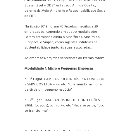
está alinhada com os Objetivos de Desenvolvimento
Sustentável – ODS”, enfatizou Arlinda Coelho,
gerente de Meio Ambiente e Responsabilidade Social
da FIEB.
Na Edição 2018, foram 45 Projetos inscritos e 29
empresas concorrendo em quatro modalidades.
Foram premiados ainda o Sindifibras, Sindimiba,
Sindpacel e Sinpeq, como agentes indutores de
sustentabilidade junto às suas associadas.
As empresas/projetos vencedores do Prêmio foram:
Modalidade 1: Micro e Pequenas Empresas
• 1º Lugar: CAMISAS POLO INDÚSTRIA COMÉRCIO
E SERVIÇOS LTDA – Projeto: “Um mundo melhor a
partir de um pequeno negócio”
• 2º lugar: LIMA SANTOS IND. DE CONFECÇÕES
EIRELI (Loygus), com o Projeto “Nada se perde, Tudo
se transforma”