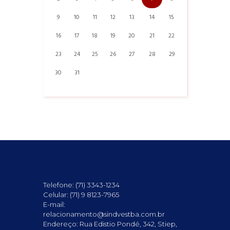
9
10
11
12
13
14
15
16
17
18
19
20
21
22
23
24
25
26
27
28
29
30
31
Telefone: (71) 3343-1234
Celular: (71) 9 8123-7965
E-mail:
relacionamento@sindvestba.com.br
Endereço: Rua Edistio Pondé, 342, Stiep,