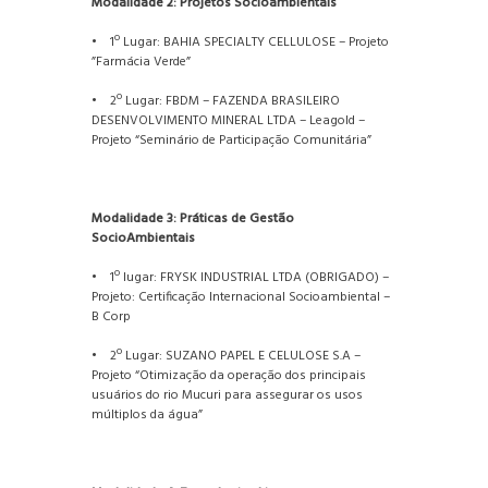
Modalidade 2: Projetos Socioambientais
• 1º Lugar: BAHIA SPECIALTY CELLULOSE – Projeto
”Farmácia Verde”
• 2º Lugar: FBDM – FAZENDA BRASILEIRO
DESENVOLVIMENTO MINERAL LTDA – Leagold –
Projeto “Seminário de Participação Comunitária”
Modalidade 3: Práticas de Gestão
SocioAmbientais
• 1º lugar: FRYSK INDUSTRIAL LTDA (OBRIGADO) –
Projeto: Certificação Internacional Socioambiental –
B Corp
• 2º Lugar: SUZANO PAPEL E CELULOSE S.A –
Projeto “Otimização da operação dos principais
usuários do rio Mucuri para assegurar os usos
múltiplos da água”